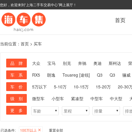
您好，欢迎来到“上海二手车交易中心”网上展厅！
首页
当前位置：
首页
>
买车
品 牌
大众
宝马
别克
奔驰
奥迪
斯柯达
车 系
RX5
朗逸
Touareg [途锐]
Q3
Q3
骊威
车 价
5万以下
5-10万
10-15万
15-20万
20-30
级 别
微型车
小型车
紧凑型
中型车
中大型
更 多
已选条件:
100万以上
重置全部