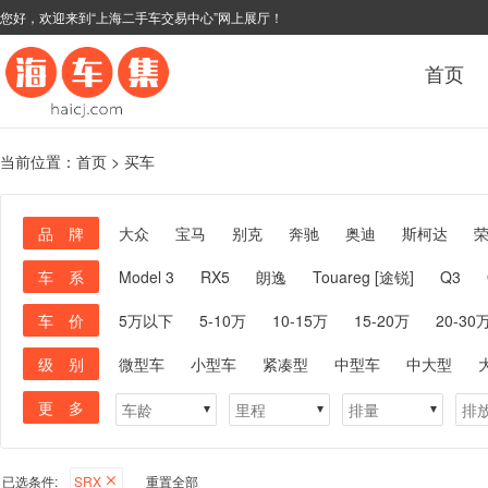
您好，欢迎来到“上海二手车交易中心”网上展厅！
首页
当前位置：
首页
>
买车
品 牌
大众
宝马
别克
奔驰
奥迪
斯柯达
车 系
Model 3
RX5
朗逸
Touareg [途锐]
Q3
车 价
5万以下
5-10万
10-15万
15-20万
20-30
级 别
微型车
小型车
紧凑型
中型车
中大型
更 多
已选条件:
SRX
重置全部