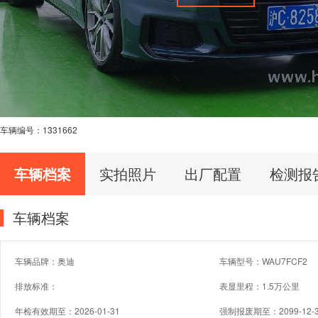
车辆编号：
1331662
车辆档案
实拍照片
出厂配置
检测报
车辆档案
车辆品牌：奥迪
车辆型号：WAU7FCF2
排放标准：
表显里程：1.5万公里
年检有效期至：2026-01-31
强制报废期至：2099-12-