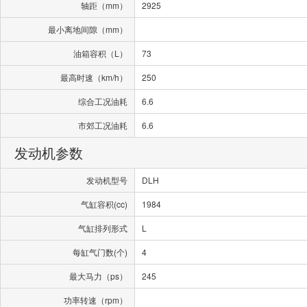
轴距（mm）
2925
最小离地间隙（mm）
油箱容积（L）
73
最高时速（km/h）
250
综合工况油耗
6.6
市郊工况油耗
6.6
发动机参数
发动机型号
DLH
气缸容积(cc)
1984
气缸排列形式
L
每缸气门数(个)
4
最大马力（ps）
245
功率转速（rpm）