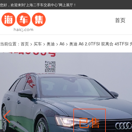
您好，欢迎来到“上海二手车交易中心”网上展厅！
首页
当前位置：
首页
>
买车
>
奥迪
>
A6
> 奥迪 A6 2.0TFSI 双离合 45TF
已售