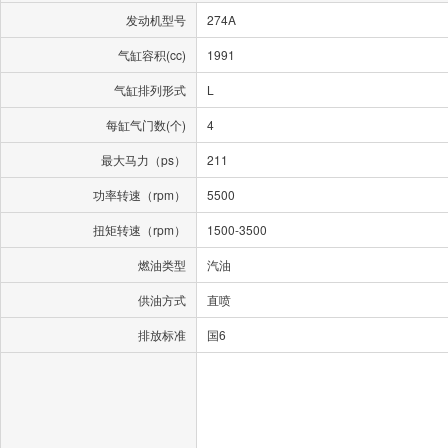
发动机型号
274A
气缸容积(cc)
1991
气缸排列形式
L
每缸气门数(个)
4
最大马力（ps）
211
功率转速（rpm）
5500
扭矩转速（rpm）
1500-3500
燃油类型
汽油
供油方式
直喷
排放标准
国6