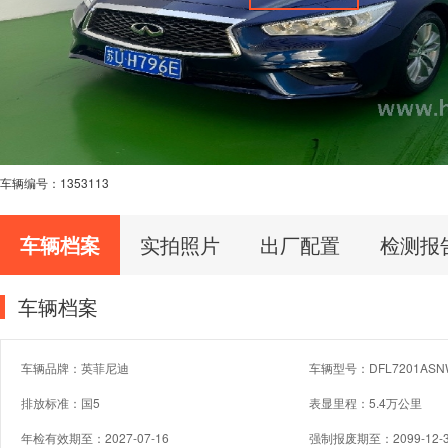
车辆编号：
1353113
车辆档案
实拍照片
出厂配置
检测报
车辆档案
车辆品牌：英菲尼迪
车辆型号：DFL7201ASN
排放标准：国5
表显里程：5.4万公里
年检有效期至：2027-07-16
强制报废期至：2099-12-