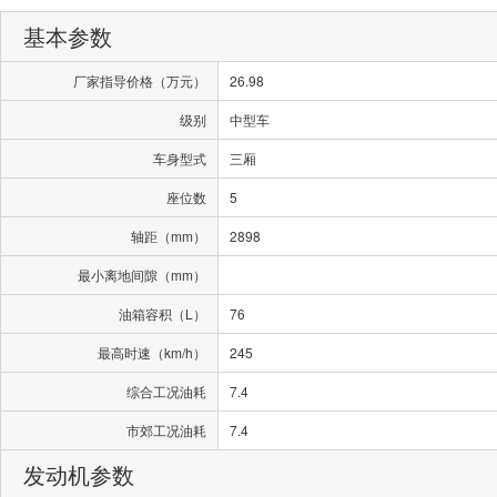
基本参数
厂家指导价格（万元）
26.98
级别
中型车
车身型式
三厢
座位数
5
轴距（mm）
2898
最小离地间隙（mm）
油箱容积（L）
76
最高时速（km/h）
245
综合工况油耗
7.4
市郊工况油耗
7.4
发动机参数