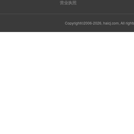
营业执照
Copyright©2006-2026, haicj.com, Al