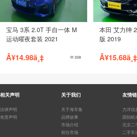
宝马 3系 2.0T 手自一体 M
本田 艾力绅 2
运动曜夜套装 2021
版 2019
Â¥14.98ä¸‡
Â¥15.68ä¸‡
308
相关声明
关于我们
友情链
法律声明
关于海车集
力洋信
免责声明
品牌故事
国拍机
市场介绍
北京二
前往市场
二手车