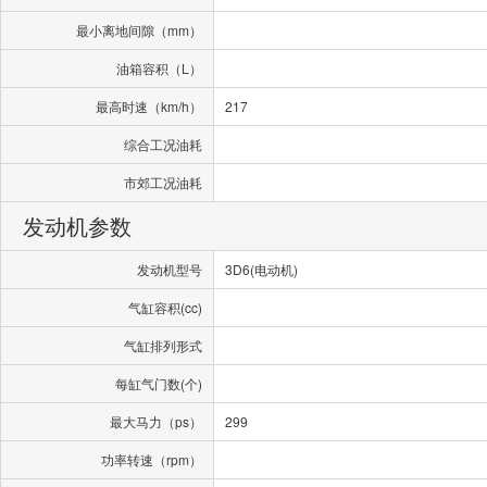
最小离地间隙（mm）
油箱容积（L）
最高时速（km/h）
217
综合工况油耗
市郊工况油耗
发动机参数
发动机型号
3D6(电动机)
气缸容积(cc)
气缸排列形式
每缸气门数(个)
最大马力（ps）
299
功率转速（rpm）