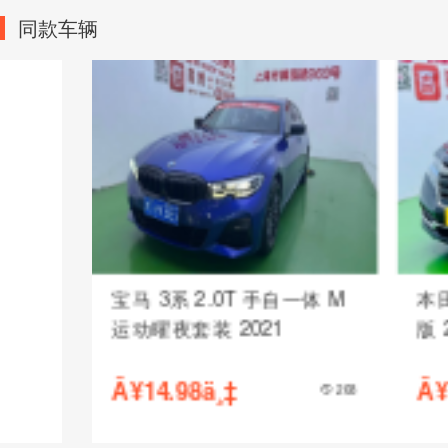
同款车辆
宝马 3系 2.0T 手自一体 M
本田 艾力绅 2
运动曜夜套装 2021
版 2019
Â¥14.98ä¸‡
Â¥15.68ä¸‡
268