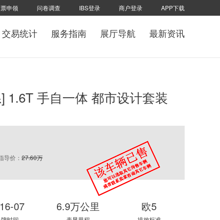
发票申领
问卷调查
IBS登录
商户登录
APP下载
交易统计
服务指南
展厅导航
最新资讯
[1系] 1.6T 手自一体 都市设计套装
指导价：
27.60万
16-07
6.9万公里
欧5
上牌时间
表显里程
排放标准