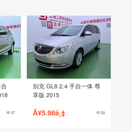
离合
别克 GL8 2.4 手自一体 尊
018
享版 2015
Â¥5.98ä¸‡
37
33