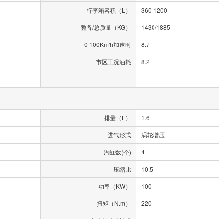
行李箱容积（L）
360-1200
整备/总质量（KG）
1430/1885
0-100Km/h加速时
8.7
市区工况油耗
8.2
排量（L）
1.6
进气形式
涡轮增压
汽缸数(个)
4
压缩比
10.5
功率（KW）
100
扭矩（N.m）
220