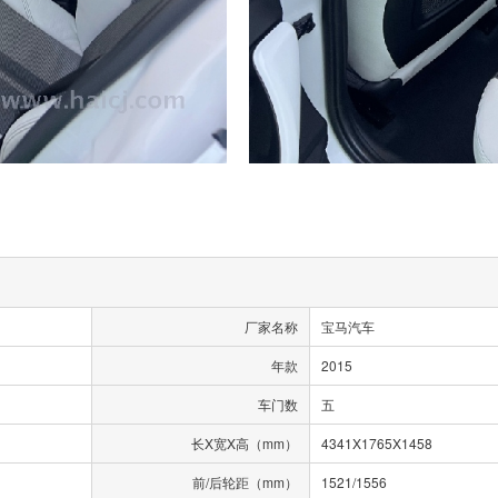
厂家名称
宝马汽车
年款
2015
车门数
五
长X宽X高（mm）
4341X1765X1458
前/后轮距（mm）
1521/1556