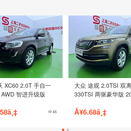
 XC60 2.0T 手自一
大众 途观 2.0TSI 双
5 AWD 智进升级版
330TSI 两驱豪华版 2
58ä¸‡
Â¥6.68ä¸‡
45