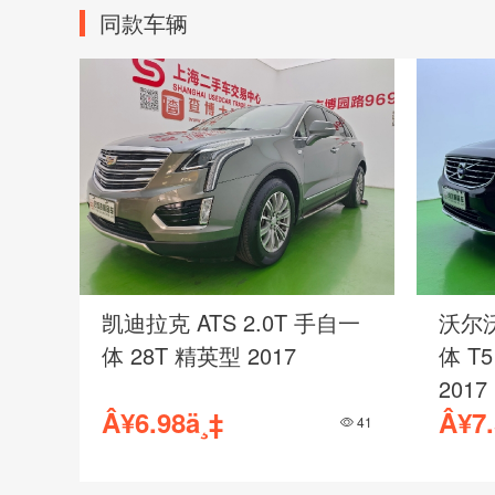
同款车辆
领
凯迪拉克 ATS 2.0T 手自一
沃尔沃
体 28T 精英型 2017
体 T
2017
Â¥6.98ä¸‡
Â¥7.
207
41