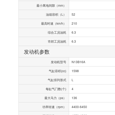
最小离地间隙（mm）
油箱容积（L）
52
最高时速（km/h）
210
综合工况油耗
6.3
市郊工况油耗
6.3
发动机参数
发动机型号
N13B16A
气缸容积(cc)
1598
气缸排列形式
L
每缸气门数(个)
4
最大马力（ps）
136
功率转速（rpm）
4400-6450