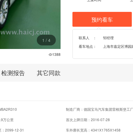
预约看车
联系人 ：
邹经理
1
/
4
看车地点：
上海市嘉定区博园路96
1388
检测报告
其它同款
BA2R310
制造厂商：德国宝马汽车集团雷根斯堡工
.9万公里
首次上牌日期：2016-07-28
2099-12-31
车外廓长宽高：4341X1765X1458