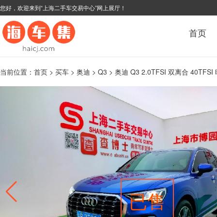
您好，欢迎来到“上海二手车交易中心”网上展厅！
首页
当前位置：
首页
>
买车
>
奥迪
>
Q3
> 奥迪 Q3 2.0TFSI 双离合 40TFS
已售