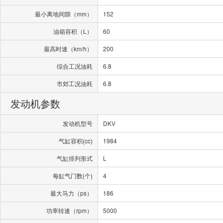
最小离地间隙（mm）
152
油箱容积（L）
60
最高时速（km/h）
200
综合工况油耗
6.8
市郊工况油耗
6.8
发动机参数
发动机型号
DKV
气缸容积(cc)
1984
气缸排列形式
L
每缸气门数(个)
4
最大马力（ps）
186
功率转速（rpm）
5000