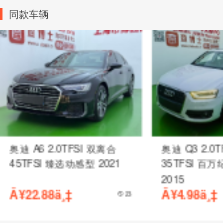
同款车辆
保时捷 Cayenne [卡宴]
蔚来 ES8 基准
3.0T 手自一体 2015
座 2020
Â¥14.50ä¸‡
Â¥14.50ä¸‡
63