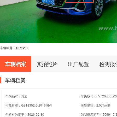
车辆编号：
1371298
车辆档案
实拍照片
出厂配置
检测报
车辆档案
车辆品牌：奥迪
车辆型号：FV7205LBDC
排放标准：GB18352.6-2016国Ⅵ
表显里程：2.0万公里
年检有效期至：2026-06-30
强制报废期至：2099-12-