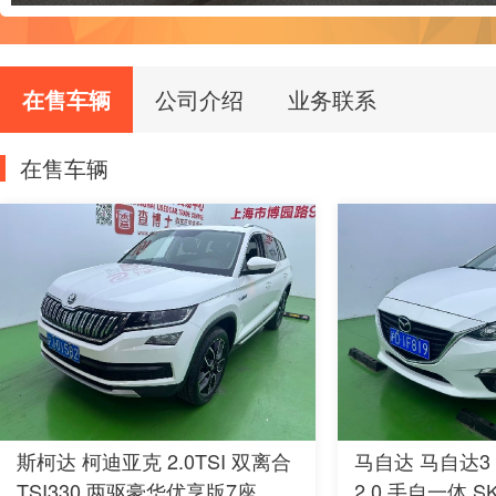
在售车辆
公司介绍
业务联系
在售车辆
斯柯达 柯迪亚克 2.0TSI 双离合
马自达 马自达3
TSI330 两驱豪华优享版7座
2.0 手自一体 SKY