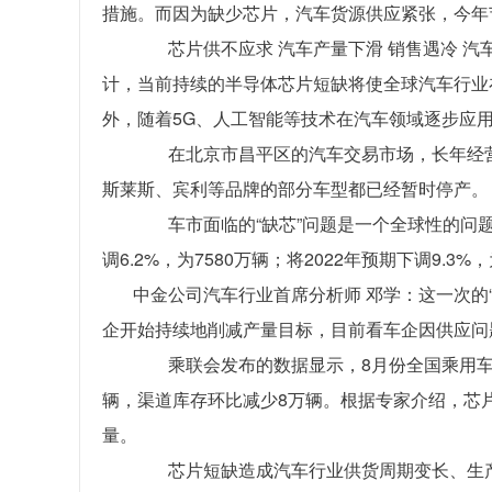
措施。而因为缺少芯片，汽车货源供应紧张，今年
芯片供不应求 汽车产量下滑 销售遇冷 汽车
计，当前持续的半导体芯片短缺将使全球汽车行业在20
外，随着5G、人工智能等技术在汽车领域逐步应
在北京市昌平区的汽车交易市场，长年经营
斯莱斯、宾利等品牌的部分车型都已经暂时停产。
车市面临的“缺芯”问题是一个全球性的问题。根据
调6.2%，为7580万辆；将2022年预期下调9.3%，
中金公司汽车行业首席分析师 邓学：这一次的“
企开始持续地削减产量目标，目前看车企因供应问
乘联会发布的数据显示，8月份全国乘用车生产1
辆，渠道库存环比减少8万辆。根据专家介绍，芯
量。
芯片短缺造成汽车行业供货周期变长、生产