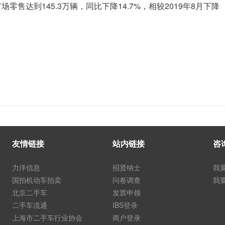
零售达到145.3万辆，同比下降14.7%，相较2019年8月下降
友情链接
站内链接
咨
力洋信息
招贤纳士
我
国拍机动车拍卖
问卷调查
我
北京二手车
发票申领
二手车流通
IBS登录
上海市二手车行业协会
商户登录